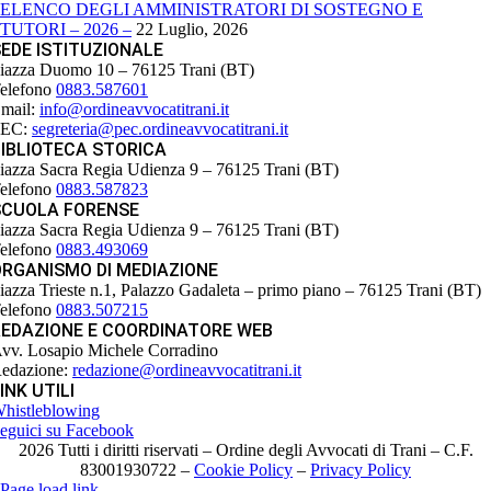
ELENCO DEGLI AMMINISTRATORI DI SOSTEGNO E
TUTORI – 2026 –
22 Luglio, 2026
EDE ISTITUZIONALE
iazza Duomo 10 – 76125 Trani (BT)
elefono
0883.587601
mail:
info@ordineavvocatitrani.it
PEC:
segreteria@pec.ordineavvocatitrani.it
IBLIOTECA STORICA
iazza Sacra Regia Udienza 9 – 76125 Trani (BT)
elefono
0883.587823
SCUOLA FORENSE
iazza Sacra Regia Udienza 9 – 76125 Trani (BT)
elefono
0883.493069
ORGANISMO DI MEDIAZIONE
iazza Trieste n.1, Palazzo Gadaleta – primo piano – 76125 Trani (BT)
elefono
0883.507215
REDAZIONE E COORDINATORE WEB
vv. Losapio Michele Corradino
edazione:
redazione@ordineavvocatitrani.it
INK UTILI
histleblowing
eguici su Facebook
2026 Tutti i diritti riservati – Ordine degli Avvocati di Trani – C.F.
83001930722 –
Cookie Policy
–
Privacy Policy
Page load link