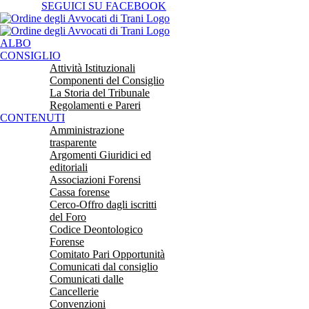
Salta
SEGUICI SU FACEBOOK
al
contenuto
ALBO
CONSIGLIO
Attività Istituzionali
Componenti del Consiglio
La Storia del Tribunale
Regolamenti e Pareri
CONTENUTI
Amministrazione
trasparente
Argomenti Giuridici ed
editoriali
Associazioni Forensi
Cassa forense
Cerco-Offro dagli iscritti
del Foro
Codice Deontologico
Forense
Comitato Pari Opportunità
Comunicati dal consiglio
Comunicati dalle
Cancellerie
Convenzioni