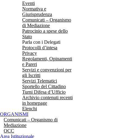
Eventi
Normativa e
Giurisprudenza
Comunicati – Organismo
di Mediazione
Patrocinio a spese dello
Stato
Parla con i Delegati
Protocolli d’intesa
Privacy
Regolamenti, Opinamenti
e Pareri
Servizi e convenzioni per
gli Iscritti
Servizi Telematici
Sportello del Cittadino
Turni Difesa d’Ufficio
Archivio contenuti recenti
in homepage
Elenchi
ORGANISMI
Comunicati – Organismo di
Mediazione
OCC
Area Istituzionale