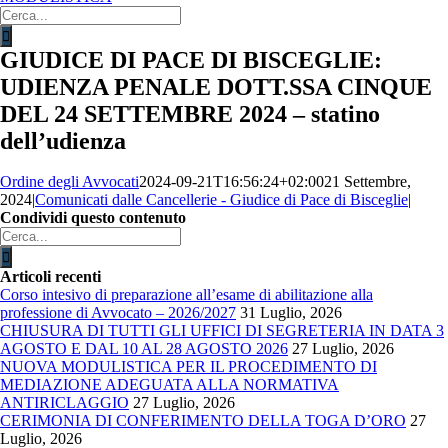
Cerca
per:
GIUDICE DI PACE DI BISCEGLIE:
UDIENZA PENALE DOTT.SSA CINQUE
DEL 24 SETTEMBRE 2024 – statino
dell’udienza
Ordine degli Avvocati
2024-09-21T16:56:24+02:00
21 Settembre,
2024
|
Comunicati dalle Cancellerie - Giudice di Pace di Bisceglie
|
Condividi questo contenuto
Facebook
X
LinkedIn
WhatsApp
Email
Cerca
per:
Articoli recenti
Corso intesivo di preparazione all’esame di abilitazione alla
professione di Avvocato – 2026/2027
31 Luglio, 2026
CHIUSURA DI TUTTI GLI UFFICI DI SEGRETERIA IN DATA 3
AGOSTO E DAL 10 AL 28 AGOSTO 2026
27 Luglio, 2026
NUOVA MODULISTICA PER IL PROCEDIMENTO DI
MEDIAZIONE ADEGUATA ALLA NORMATIVA
ANTIRICLAGGIO
27 Luglio, 2026
CERIMONIA DI CONFERIMENTO DELLA TOGA D’ORO
27
Luglio, 2026