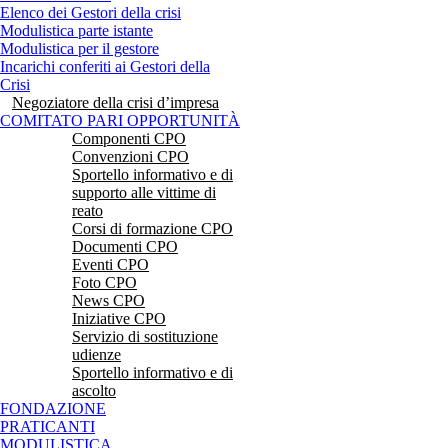
Elenco dei Gestori della crisi
Modulistica parte istante
Modulistica per il gestore
Incarichi conferiti ai Gestori della
Crisi
Negoziatore della crisi d’impresa
COMITATO PARI OPPORTUNITÀ
Componenti CPO
Convenzioni CPO
Sportello informativo e di
supporto alle vittime di
reato
Corsi di formazione CPO
Documenti CPO
Eventi CPO
Foto CPO
News CPO
Iniziative CPO
Servizio di sostituzione
udienze
Sportello informativo e di
ascolto
FONDAZIONE
PRATICANTI
MODULISTICA