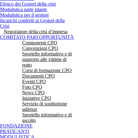
Elenco dei Gestori della crisi
Modulistica parte istante
Modulistica per il gestore
Incarichi conferiti ai Gestori della
Crisi
Negoziatore della crisi d’impresa
COMITATO PARI OPPORTUNITÀ
Componenti CPO
Convenzioni CPO
Sportello informativo e di
supporto alle vittime di
reato
Corsi di formazione CPO
Documenti CPO
Eventi CPO
Foto CPO
News CPO
Iniziative CPO
Servizio di sostituzione
udienze
Sportello informativo e di
ascolto
FONDAZIONE
PRATICANTI
MODULISTICA