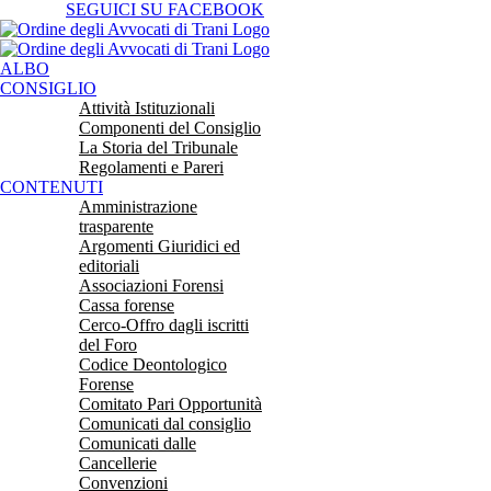
Salta
SEGUICI SU FACEBOOK
al
contenuto
ALBO
CONSIGLIO
Attività Istituzionali
Componenti del Consiglio
La Storia del Tribunale
Regolamenti e Pareri
CONTENUTI
Amministrazione
trasparente
Argomenti Giuridici ed
editoriali
Associazioni Forensi
Cassa forense
Cerco-Offro dagli iscritti
del Foro
Codice Deontologico
Forense
Comitato Pari Opportunità
Comunicati dal consiglio
Comunicati dalle
Cancellerie
Convenzioni