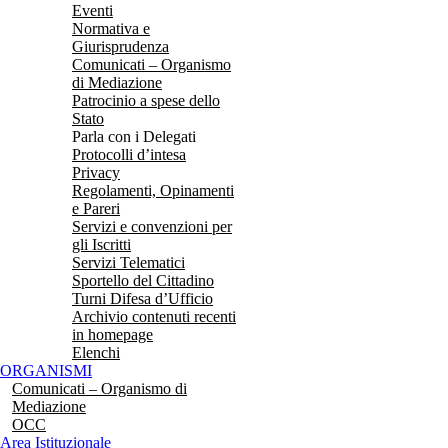
Eventi
Normativa e
Giurisprudenza
Comunicati – Organismo
di Mediazione
Patrocinio a spese dello
Stato
Parla con i Delegati
Protocolli d’intesa
Privacy
Regolamenti, Opinamenti
e Pareri
Servizi e convenzioni per
gli Iscritti
Servizi Telematici
Sportello del Cittadino
Turni Difesa d’Ufficio
Archivio contenuti recenti
in homepage
Elenchi
ORGANISMI
Comunicati – Organismo di
Mediazione
OCC
Area Istituzionale