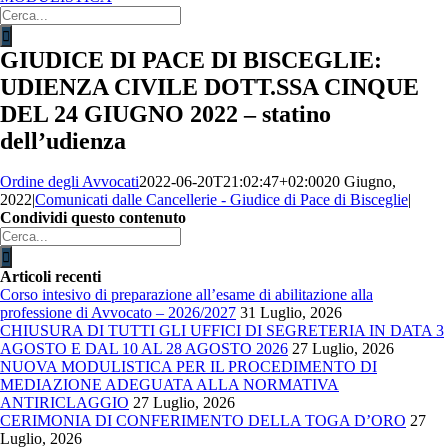
Cerca
per:
GIUDICE DI PACE DI BISCEGLIE:
UDIENZA CIVILE DOTT.SSA CINQUE
DEL 24 GIUGNO 2022 – statino
dell’udienza
Ordine degli Avvocati
2022-06-20T21:02:47+02:00
20 Giugno,
2022
|
Comunicati dalle Cancellerie - Giudice di Pace di Bisceglie
|
Condividi questo contenuto
Facebook
X
LinkedIn
WhatsApp
Email
Cerca
per:
Articoli recenti
Corso intesivo di preparazione all’esame di abilitazione alla
professione di Avvocato – 2026/2027
31 Luglio, 2026
CHIUSURA DI TUTTI GLI UFFICI DI SEGRETERIA IN DATA 3
AGOSTO E DAL 10 AL 28 AGOSTO 2026
27 Luglio, 2026
NUOVA MODULISTICA PER IL PROCEDIMENTO DI
MEDIAZIONE ADEGUATA ALLA NORMATIVA
ANTIRICLAGGIO
27 Luglio, 2026
CERIMONIA DI CONFERIMENTO DELLA TOGA D’ORO
27
Luglio, 2026