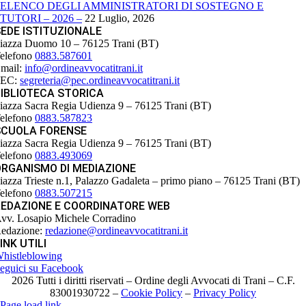
ELENCO DEGLI AMMINISTRATORI DI SOSTEGNO E
TUTORI – 2026 –
22 Luglio, 2026
EDE ISTITUZIONALE
iazza Duomo 10 – 76125 Trani (BT)
elefono
0883.587601
mail:
info@ordineavvocatitrani.it
PEC:
segreteria@pec.ordineavvocatitrani.it
IBLIOTECA STORICA
iazza Sacra Regia Udienza 9 – 76125 Trani (BT)
elefono
0883.587823
SCUOLA FORENSE
iazza Sacra Regia Udienza 9 – 76125 Trani (BT)
elefono
0883.493069
ORGANISMO DI MEDIAZIONE
iazza Trieste n.1, Palazzo Gadaleta – primo piano – 76125 Trani (BT)
elefono
0883.507215
REDAZIONE E COORDINATORE WEB
vv. Losapio Michele Corradino
edazione:
redazione@ordineavvocatitrani.it
INK UTILI
histleblowing
eguici su Facebook
2026 Tutti i diritti riservati – Ordine degli Avvocati di Trani – C.F.
83001930722 –
Cookie Policy
–
Privacy Policy
Page load link