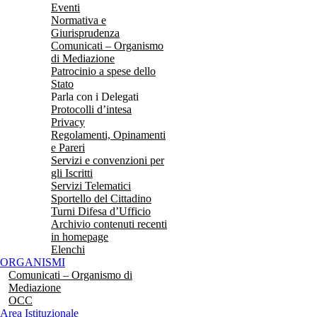
Eventi
Normativa e
Giurisprudenza
Comunicati – Organismo
di Mediazione
Patrocinio a spese dello
Stato
Parla con i Delegati
Protocolli d’intesa
Privacy
Regolamenti, Opinamenti
e Pareri
Servizi e convenzioni per
gli Iscritti
Servizi Telematici
Sportello del Cittadino
Turni Difesa d’Ufficio
Archivio contenuti recenti
in homepage
Elenchi
ORGANISMI
Comunicati – Organismo di
Mediazione
OCC
Area Istituzionale