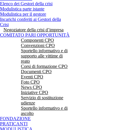
Elenco dei Gestori della crisi
Modulistica parte istante
Modulistica per il gestore
Incarichi conferiti ai Gestori della
Crisi
Negoziatore della crisi d’impresa
COMITATO PARI OPPORTUNITÀ
Componenti CPO
Convenzioni CPO
Sportello informativo e di
supporto alle vittime di
reato
Corsi di formazione CPO
Documenti CPO
Eventi CPO
Foto CPO
News CPO
Iniziative CPO
Servizio di sostituzione
udienze
Sportello informativo e di
ascolto
FONDAZIONE
PRATICANTI
MODULISTICA