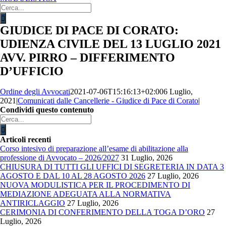
Cerca
per:
GIUDICE DI PACE DI CORATO:
UDIENZA CIVILE DEL 13 LUGLIO 2021
AVV. PIRRO – DIFFERIMENTO
D’UFFICIO
Ordine degli Avvocati
2021-07-06T15:16:13+02:00
6 Luglio,
2021
|
Comunicati dalle Cancellerie - Giudice di Pace di Corato
|
Condividi questo contenuto
Facebook
X
LinkedIn
WhatsApp
Email
Cerca
per:
Articoli recenti
Corso intesivo di preparazione all’esame di abilitazione alla
professione di Avvocato – 2026/2027
31 Luglio, 2026
CHIUSURA DI TUTTI GLI UFFICI DI SEGRETERIA IN DATA 3
AGOSTO E DAL 10 AL 28 AGOSTO 2026
27 Luglio, 2026
NUOVA MODULISTICA PER IL PROCEDIMENTO DI
MEDIAZIONE ADEGUATA ALLA NORMATIVA
ANTIRICLAGGIO
27 Luglio, 2026
CERIMONIA DI CONFERIMENTO DELLA TOGA D’ORO
27
Luglio, 2026