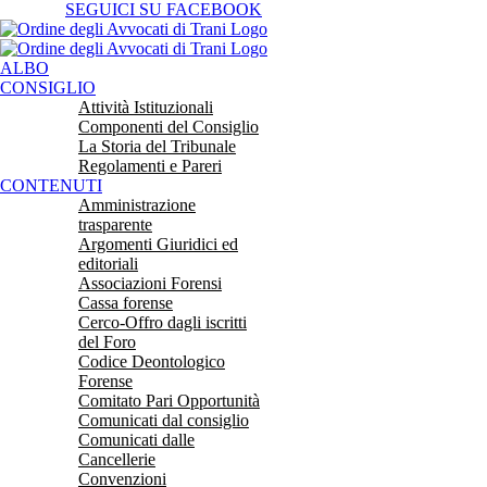
Salta
SEGUICI SU FACEBOOK
al
contenuto
ALBO
CONSIGLIO
Attività Istituzionali
Componenti del Consiglio
La Storia del Tribunale
Regolamenti e Pareri
CONTENUTI
Amministrazione
trasparente
Argomenti Giuridici ed
editoriali
Associazioni Forensi
Cassa forense
Cerco-Offro dagli iscritti
del Foro
Codice Deontologico
Forense
Comitato Pari Opportunità
Comunicati dal consiglio
Comunicati dalle
Cancellerie
Convenzioni