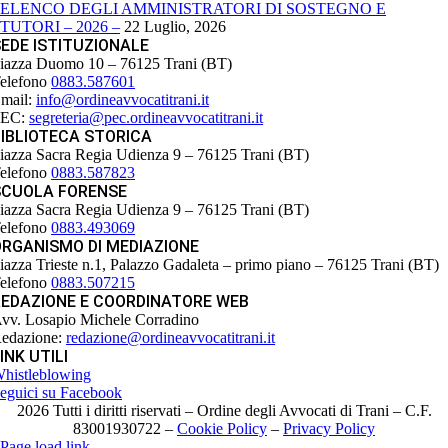
ELENCO DEGLI AMMINISTRATORI DI SOSTEGNO E
TUTORI – 2026 –
22 Luglio, 2026
EDE ISTITUZIONALE
iazza Duomo 10 – 76125 Trani (BT)
elefono
0883.587601
mail:
info@ordineavvocatitrani.it
PEC:
segreteria@pec.ordineavvocatitrani.it
IBLIOTECA STORICA
iazza Sacra Regia Udienza 9 – 76125 Trani (BT)
elefono
0883.587823
SCUOLA FORENSE
iazza Sacra Regia Udienza 9 – 76125 Trani (BT)
elefono
0883.493069
ORGANISMO DI MEDIAZIONE
iazza Trieste n.1, Palazzo Gadaleta – primo piano – 76125 Trani (BT)
elefono
0883.507215
REDAZIONE E COORDINATORE WEB
vv. Losapio Michele Corradino
edazione:
redazione@ordineavvocatitrani.it
INK UTILI
histleblowing
eguici su Facebook
2026 Tutti i diritti riservati – Ordine degli Avvocati di Trani – C.F.
83001930722 –
Cookie Policy
–
Privacy Policy
Page load link