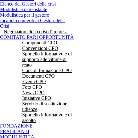
Elenco dei Gestori della crisi
Modulistica parte istante
Modulistica per il gestore
Incarichi conferiti ai Gestori della
Crisi
Negoziatore della crisi d’impresa
COMITATO PARI OPPORTUNITÀ
Componenti CPO
Convenzioni CPO
Sportello informativo e di
supporto alle vittime di
reato
Corsi di formazione CPO
Documenti CPO
Eventi CPO
Foto CPO
News CPO
Iniziative CPO
Servizio di sostituzione
udienze
Sportello informativo e di
ascolto
FONDAZIONE
PRATICANTI
MODULISTICA