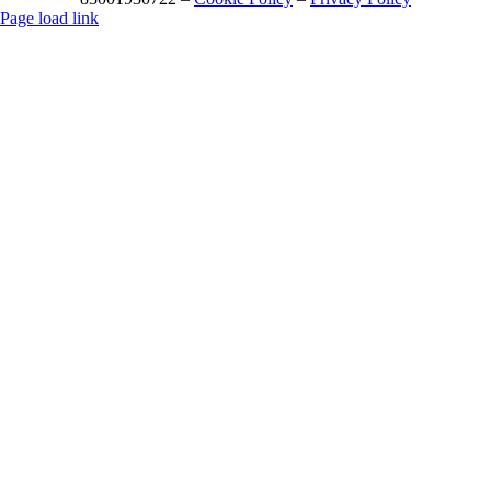
Page load link
Torna
in
cima