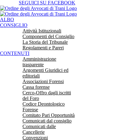
Salta
SEGUICI SU FACEBOOK
al
contenuto
ALBO
CONSIGLIO
Attività Istituzionali
Componenti del Consiglio
La Storia del Tribunale
Regolamenti e Pareri
CONTENUTI
Amministrazione
trasparente
Argomenti Giuridici ed
editoriali
Associazioni Forensi
Cassa forense
Cerco-Offro dagli iscritti
del Foro
Codice Deontologico
Forense
Comitato Pari Opportunità
Comunicati dal consiglio
Comunicati dalle
Cancellerie
Convenzioni