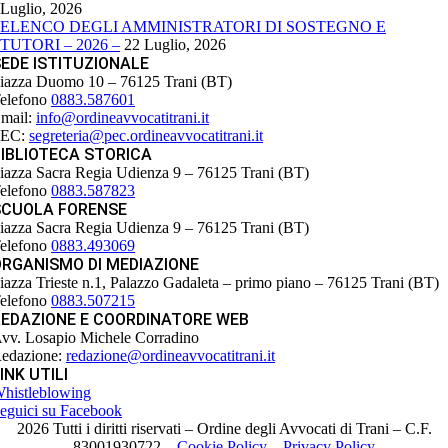
Luglio, 2026
ELENCO DEGLI AMMINISTRATORI DI SOSTEGNO E
TUTORI – 2026 –
22 Luglio, 2026
EDE ISTITUZIONALE
iazza Duomo 10 – 76125 Trani (BT)
elefono
0883.587601
mail:
info@ordineavvocatitrani.it
PEC:
segreteria@pec.ordineavvocatitrani.it
IBLIOTECA STORICA
iazza Sacra Regia Udienza 9 – 76125 Trani (BT)
elefono
0883.587823
SCUOLA FORENSE
iazza Sacra Regia Udienza 9 – 76125 Trani (BT)
elefono
0883.493069
ORGANISMO DI MEDIAZIONE
iazza Trieste n.1, Palazzo Gadaleta – primo piano – 76125 Trani (BT)
elefono
0883.507215
REDAZIONE E COORDINATORE WEB
vv. Losapio Michele Corradino
edazione:
redazione@ordineavvocatitrani.it
INK UTILI
histleblowing
eguici su Facebook
2026 Tutti i diritti riservati – Ordine degli Avvocati di Trani – C.F.
83001930722 –
Cookie Policy
–
Privacy Policy