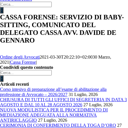
Cerca
per:
CASSA FORENSE: SERVIZIO DI BABY-
SITTING, COMUNICATO DEL
DELEGATO CASSA AVV. DAVIDE DE
GENNARO
Ordine degli Avvocati
2021-03-30T20:22:10+02:00
30 Marzo,
2021
|
Cassa Forense
|
Condividi questo contenuto
Facebook
X
LinkedIn
WhatsApp
Email
Cerca
per:
Articoli recenti
Corso intesivo di preparazione all’esame di abilitazione alla
professione di Avvocato – 2026/2027
31 Luglio, 2026
CHIUSURA DI TUTTI GLI UFFICI DI SEGRETERIA IN DATA 3
AGOSTO E DAL 10 AL 28 AGOSTO 2026
27 Luglio, 2026
NUOVA MODULISTICA PER IL PROCEDIMENTO DI
MEDIAZIONE ADEGUATA ALLA NORMATIVA
ANTIRICLAGGIO
27 Luglio, 2026
CERIMONIA DI CONFERIMENTO DELLA TOGA D’ORO
27