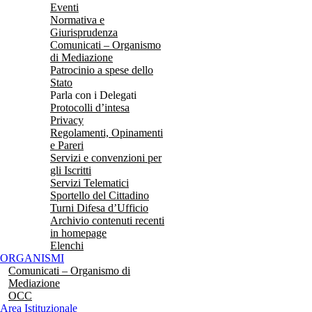
Eventi
Normativa e
Giurisprudenza
Comunicati – Organismo
di Mediazione
Patrocinio a spese dello
Stato
Parla con i Delegati
Protocolli d’intesa
Privacy
Regolamenti, Opinamenti
e Pareri
Servizi e convenzioni per
gli Iscritti
Servizi Telematici
Sportello del Cittadino
Turni Difesa d’Ufficio
Archivio contenuti recenti
in homepage
Elenchi
ORGANISMI
Comunicati – Organismo di
Mediazione
OCC
Area Istituzionale