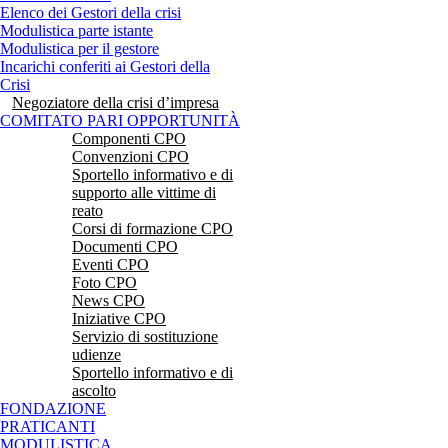
Elenco dei Gestori della crisi
Modulistica parte istante
Modulistica per il gestore
Incarichi conferiti ai Gestori della
Crisi
Negoziatore della crisi d’impresa
COMITATO PARI OPPORTUNITÀ
Componenti CPO
Convenzioni CPO
Sportello informativo e di
supporto alle vittime di
reato
Corsi di formazione CPO
Documenti CPO
Eventi CPO
Foto CPO
News CPO
Iniziative CPO
Servizio di sostituzione
udienze
Sportello informativo e di
ascolto
FONDAZIONE
PRATICANTI
MODULISTICA