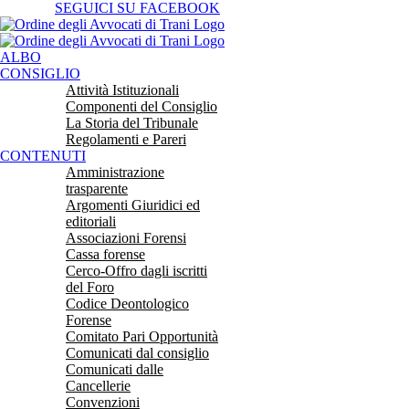
Salta
SEGUICI SU FACEBOOK
al
contenuto
ALBO
CONSIGLIO
Attività Istituzionali
Componenti del Consiglio
La Storia del Tribunale
Regolamenti e Pareri
CONTENUTI
Amministrazione
trasparente
Argomenti Giuridici ed
editoriali
Associazioni Forensi
Cassa forense
Cerco-Offro dagli iscritti
del Foro
Codice Deontologico
Forense
Comitato Pari Opportunità
Comunicati dal consiglio
Comunicati dalle
Cancellerie
Convenzioni