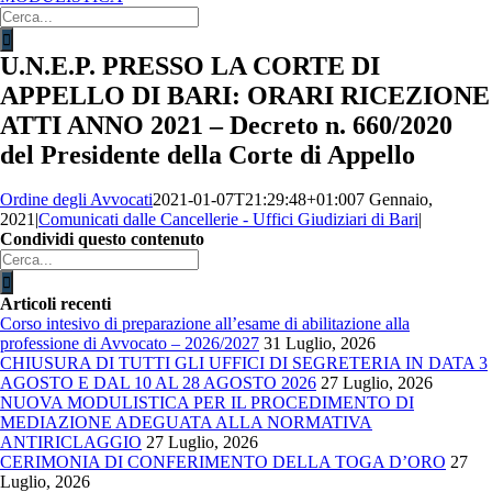
Cerca
per:
U.N.E.P. PRESSO LA CORTE DI
APPELLO DI BARI: ORARI RICEZIONE
ATTI ANNO 2021 – Decreto n. 660/2020
del Presidente della Corte di Appello
Ordine degli Avvocati
2021-01-07T21:29:48+01:00
7 Gennaio,
2021
|
Comunicati dalle Cancellerie - Uffici Giudiziari di Bari
|
Condividi questo contenuto
Facebook
X
LinkedIn
WhatsApp
Email
Cerca
per:
Articoli recenti
Corso intesivo di preparazione all’esame di abilitazione alla
professione di Avvocato – 2026/2027
31 Luglio, 2026
CHIUSURA DI TUTTI GLI UFFICI DI SEGRETERIA IN DATA 3
AGOSTO E DAL 10 AL 28 AGOSTO 2026
27 Luglio, 2026
NUOVA MODULISTICA PER IL PROCEDIMENTO DI
MEDIAZIONE ADEGUATA ALLA NORMATIVA
ANTIRICLAGGIO
27 Luglio, 2026
CERIMONIA DI CONFERIMENTO DELLA TOGA D’ORO
27
Luglio, 2026