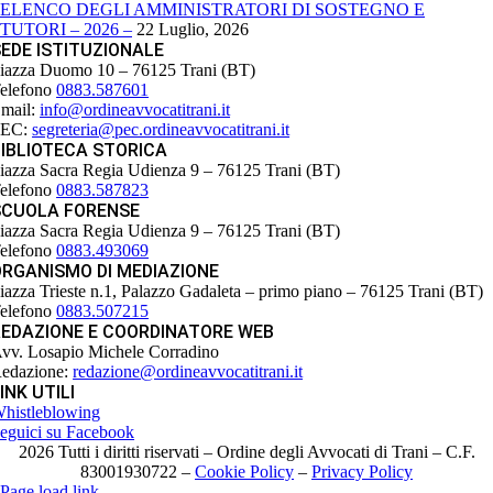
ELENCO DEGLI AMMINISTRATORI DI SOSTEGNO E
TUTORI – 2026 –
22 Luglio, 2026
EDE ISTITUZIONALE
iazza Duomo 10 – 76125 Trani (BT)
elefono
0883.587601
mail:
info@ordineavvocatitrani.it
PEC:
segreteria@pec.ordineavvocatitrani.it
IBLIOTECA STORICA
iazza Sacra Regia Udienza 9 – 76125 Trani (BT)
elefono
0883.587823
SCUOLA FORENSE
iazza Sacra Regia Udienza 9 – 76125 Trani (BT)
elefono
0883.493069
ORGANISMO DI MEDIAZIONE
iazza Trieste n.1, Palazzo Gadaleta – primo piano – 76125 Trani (BT)
elefono
0883.507215
REDAZIONE E COORDINATORE WEB
vv. Losapio Michele Corradino
edazione:
redazione@ordineavvocatitrani.it
INK UTILI
histleblowing
eguici su Facebook
2026 Tutti i diritti riservati – Ordine degli Avvocati di Trani – C.F.
83001930722 –
Cookie Policy
–
Privacy Policy
Page load link