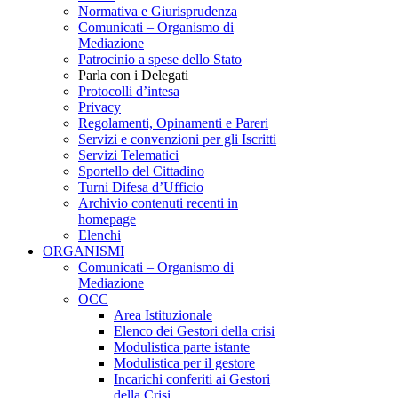
Normativa e Giurisprudenza
Comunicati – Organismo di
Mediazione
Patrocinio a spese dello Stato
Parla con i Delegati
Protocolli d’intesa
Privacy
Regolamenti, Opinamenti e Pareri
Servizi e convenzioni per gli Iscritti
Servizi Telematici
Sportello del Cittadino
Turni Difesa d’Ufficio
Archivio contenuti recenti in
homepage
Elenchi
ORGANISMI
Comunicati – Organismo di
Mediazione
OCC
Area Istituzionale
Elenco dei Gestori della crisi
Modulistica parte istante
Modulistica per il gestore
Incarichi conferiti ai Gestori
della Crisi