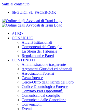
Salta al contenuto
SEGUICI SU FACEBOOK
ALBO
CONSIGLIO
Attività Istituzionali
Componenti del Consiglio
La Storia del Tribunale
Regolamenti e Pareri
CONTENUTI
Amministrazione trasparente
Argomenti Giuridici ed editoriali
Associazioni Forensi
Cassa forense
Cerco-Offro dagli iscritti del Foro
Codice Deontologico Forense
Comitato Pari Opportunità
Comunicati dal consiglio
Comunicati dalle Cancellerie
Convenzioni
Eventi