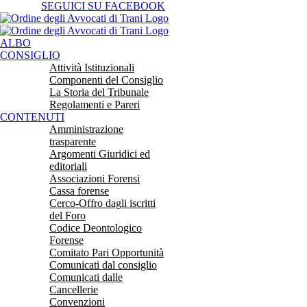
Salta
SEGUICI SU FACEBOOK
al
contenuto
ALBO
CONSIGLIO
Attività Istituzionali
Componenti del Consiglio
La Storia del Tribunale
Regolamenti e Pareri
CONTENUTI
Amministrazione
trasparente
Argomenti Giuridici ed
editoriali
Associazioni Forensi
Cassa forense
Cerco-Offro dagli iscritti
del Foro
Codice Deontologico
Forense
Comitato Pari Opportunità
Comunicati dal consiglio
Comunicati dalle
Cancellerie
Convenzioni