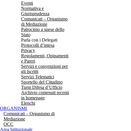
Eventi
Normativa e
Giurisprudenza
Comunicati – Organismo
di Mediazione
Patrocinio a spese dello
Stato
Parla con i Delegati
Protocolli d’intesa
Privacy
Regolamenti, Opinamenti
e Pareri
Servizi e convenzioni per
gli Iscritti
Servizi Telematici
Sportello del Cittadino
Turni Difesa d’Ufficio
Archivio contenuti recenti
in homepage
Elenchi
ORGANISMI
Comunicati – Organismo di
Mediazione
OCC
Area Istituzionale