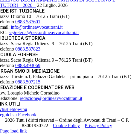
TUTORI – 2026 –
22 Luglio, 2026
EDE ISTITUZIONALE
iazza Duomo 10 – 76125 Trani (BT)
elefono
0883.587601
mail:
info@ordineavvocatitrani.it
PEC:
segreteria@pec.ordineavvocatitrani.it
IBLIOTECA STORICA
iazza Sacra Regia Udienza 9 – 76125 Trani (BT)
elefono
0883.587823
SCUOLA FORENSE
iazza Sacra Regia Udienza 9 – 76125 Trani (BT)
elefono
0883.493069
ORGANISMO DI MEDIAZIONE
iazza Trieste n.1, Palazzo Gadaleta – primo piano – 76125 Trani (BT)
elefono
0883.507215
REDAZIONE E COORDINATORE WEB
vv. Losapio Michele Corradino
edazione:
redazione@ordineavvocatitrani.it
INK UTILI
histleblowing
eguici su Facebook
2026 Tutti i diritti riservati – Ordine degli Avvocati di Trani – C.F.
83001930722 –
Cookie Policy
–
Privacy Policy
Page load link