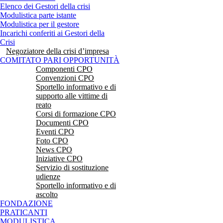
Elenco dei Gestori della crisi
Modulistica parte istante
Modulistica per il gestore
Incarichi conferiti ai Gestori della
Crisi
Negoziatore della crisi d’impresa
COMITATO PARI OPPORTUNITÀ
Componenti CPO
Convenzioni CPO
Sportello informativo e di
supporto alle vittime di
reato
Corsi di formazione CPO
Documenti CPO
Eventi CPO
Foto CPO
News CPO
Iniziative CPO
Servizio di sostituzione
udienze
Sportello informativo e di
ascolto
FONDAZIONE
PRATICANTI
MODULISTICA