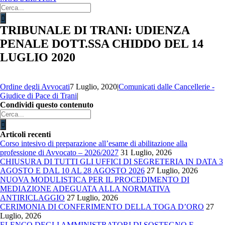
Cerca
per:
TRIBUNALE DI TRANI: UDIENZA
PENALE DOTT.SSA CHIDDO DEL 14
LUGLIO 2020
Ordine degli Avvocati
7 Luglio, 2020
|
Comunicati dalle Cancellerie -
Giudice di Pace di Trani
|
Condividi questo contenuto
Facebook
X
LinkedIn
WhatsApp
Email
Cerca
per:
Articoli recenti
Corso intesivo di preparazione all’esame di abilitazione alla
professione di Avvocato – 2026/2027
31 Luglio, 2026
CHIUSURA DI TUTTI GLI UFFICI DI SEGRETERIA IN DATA 3
AGOSTO E DAL 10 AL 28 AGOSTO 2026
27 Luglio, 2026
NUOVA MODULISTICA PER IL PROCEDIMENTO DI
MEDIAZIONE ADEGUATA ALLA NORMATIVA
ANTIRICLAGGIO
27 Luglio, 2026
CERIMONIA DI CONFERIMENTO DELLA TOGA D’ORO
27
Luglio, 2026
ELENCO DEGLI AMMINISTRATORI DI SOSTEGNO E