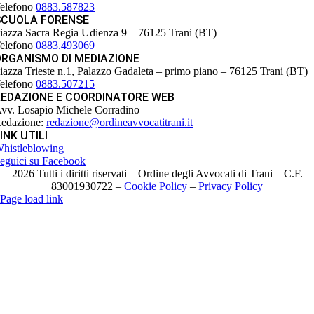
elefono
0883.587823
SCUOLA FORENSE
iazza Sacra Regia Udienza 9 – 76125 Trani (BT)
elefono
0883.493069
ORGANISMO DI MEDIAZIONE
iazza Trieste n.1, Palazzo Gadaleta – primo piano – 76125 Trani (BT)
elefono
0883.507215
REDAZIONE E COORDINATORE WEB
vv. Losapio Michele Corradino
edazione:
redazione@ordineavvocatitrani.it
INK UTILI
histleblowing
eguici su Facebook
2026 Tutti i diritti riservati – Ordine degli Avvocati di Trani – C.F.
83001930722 –
Cookie Policy
–
Privacy Policy
Page load link
Torna
in
cima