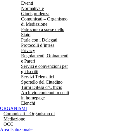
Eventi
Normativa e
Giurisprudenza
Comunicati – Organismo
di Mediazione
Patrocinio a spese dello
Stato
Parla con i Delegati
Protocolli d’intesa
Privacy
Regolamenti, Opinamenti
e Pareri
Servizi e convenzioni per
gli Iscritti
Servizi Telematici
Sportello del Cittadino
Turni Difesa d’Ufficio
Archivio contenuti recenti
in homepage
Elenchi
ORGANISMI
Comunicati – Organismo di
Mediazione
OCC
Area Istituzionale