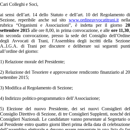
Cari Colleghi e Soci,
ai sensi dell’art. 14 dello Statuto e dell’art. 10 del Regolamento di
Sezione, reperibile anche sul sito
www.ordineavvocatitrani.it
nell
rubrica “Organismi e Associazioni”, è indetta per il giorno
28
settembre 2015
alle ore 8,00, in prima convocazione, e alle
ore 11,30
in seconda convocazione, presso la sede del Consiglio dell’Ordine
degli Avvocati di Trani, l’Assemblea degli iscritti della Sezione
A..I.G.A. di Trani per discutere e deliberare sui seguenti punti
all’ordine del giorno:
1) Relazione morale del Presidente;
2) Relazione del Tesoriere e approvazione rendiconto finanziario al 20
settembre 2015;
3) Modifica al Regolamento di Sezione;
4) Indirizzo politico-programmatico dell’Associazione;
5) Elezione del nuovo Presidente, dei sei nuovi Consiglieri del
Consiglio Direttivo di Sezione, di tre Consiglieri Supplenti, nonché dei
Consiglieri Nazionali. Le candidature vanno presentate al Segretario o
al Presidente entro quattro giorni liberi prima della data di celebrazione
dell’assemblea elettorale e devono essere presentate in una lista da far