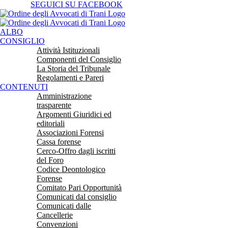
Salta
SEGUICI SU FACEBOOK
al
contenuto
ALBO
CONSIGLIO
Attività Istituzionali
Componenti del Consiglio
La Storia del Tribunale
Regolamenti e Pareri
CONTENUTI
Amministrazione
trasparente
Argomenti Giuridici ed
editoriali
Associazioni Forensi
Cassa forense
Cerco-Offro dagli iscritti
del Foro
Codice Deontologico
Forense
Comitato Pari Opportunità
Comunicati dal consiglio
Comunicati dalle
Cancellerie
Convenzioni