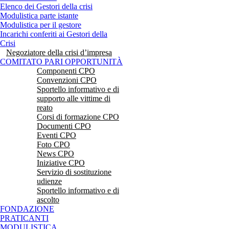
Elenco dei Gestori della crisi
Modulistica parte istante
Modulistica per il gestore
Incarichi conferiti ai Gestori della
Crisi
Negoziatore della crisi d’impresa
COMITATO PARI OPPORTUNITÀ
Componenti CPO
Convenzioni CPO
Sportello informativo e di
supporto alle vittime di
reato
Corsi di formazione CPO
Documenti CPO
Eventi CPO
Foto CPO
News CPO
Iniziative CPO
Servizio di sostituzione
udienze
Sportello informativo e di
ascolto
FONDAZIONE
PRATICANTI
MODULISTICA