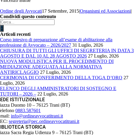
Vincenzo Barile
Ordine degli Avvocati
17 Settembre, 2015
|
Organismi ed Associazioni
|
Condividi questo contenuto
Facebook
X
LinkedIn
WhatsApp
Email
Cerca
per:
Articoli recenti
Corso intesivo di preparazione all’esame di abilitazione alla
professione di Avvocato – 2026/2027
31 Luglio, 2026
CHIUSURA DI TUTTI GLI UFFICI DI SEGRETERIA IN DATA 3
AGOSTO E DAL 10 AL 28 AGOSTO 2026
27 Luglio, 2026
NUOVA MODULISTICA PER IL PROCEDIMENTO DI
MEDIAZIONE ADEGUATA ALLA NORMATIVA
ANTIRICLAGGIO
27 Luglio, 2026
CERIMONIA DI CONFERIMENTO DELLA TOGA D’ORO
27
Luglio, 2026
ELENCO DEGLI AMMINISTRATORI DI SOSTEGNO E
TUTORI – 2026 –
22 Luglio, 2026
EDE ISTITUZIONALE
iazza Duomo 10 – 76125 Trani (BT)
elefono
0883.587601
mail:
info@ordineavvocatitrani.it
PEC:
segreteria@pec.ordineavvocatitrani.it
IBLIOTECA STORICA
iazza Sacra Regia Udienza 9 – 76125 Trani (BT)